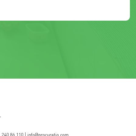
.
. 240 86 110
|
info@procuratio.com