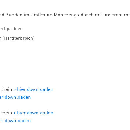
n und Kunden im Großraum Mönchengladbach mit unserem mo
rechpartner
 (Hardterbroich)
schein
> hier downloaden
ier downloaden
schein
> hier downloaden
ier downloaden