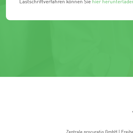
Lastschriftverfahren können Sie
hier herunterlade
Zentrale procuratio GmbH
|
Freihe