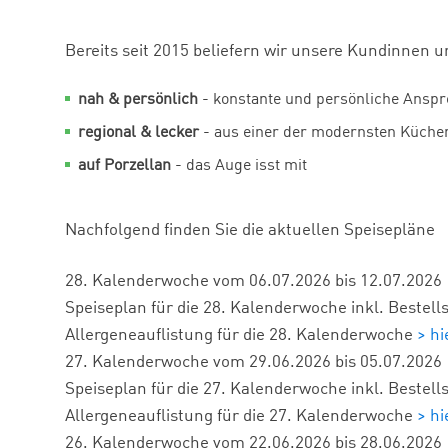
Bereits seit 2015 beliefern wir unsere Kundinne
nah & persönlich
- konstante und persönliche Ansp
regional & lecker
- aus einer der modernsten Küchen
auf Porzellan
- das Auge isst mit
Nachfolgend finden Sie die aktuellen Speisepläne
28
. Kalenderwoche vom
06.07.2026
bis
12.07.2026
Speiseplan für die
28
. Kalenderwoche inkl. Bestell
Allergeneauflistung für die
28
. Kalenderwoche
> h
27
. Kalenderwoche vom
29.06.2026
bis
05.07.2026
Speiseplan für die
27
. Kalenderwoche inkl. Bestell
Allergeneauflistung für die
27
. Kalenderwoche
> h
26
. Kalenderwoche vom
22.06.2026
bis
28.06.2026